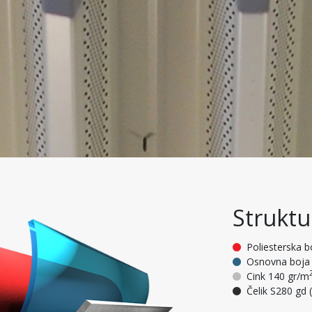
Struktu
Poliesterska b
Osnovna boja 
Cink 140 gr/m
Čelik S280 gd