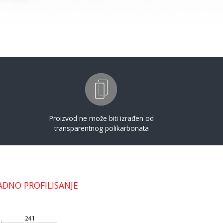
Proizvod ne može biti izrađen od
transparentnog polikarbonata
ADNO PROFILISANJE