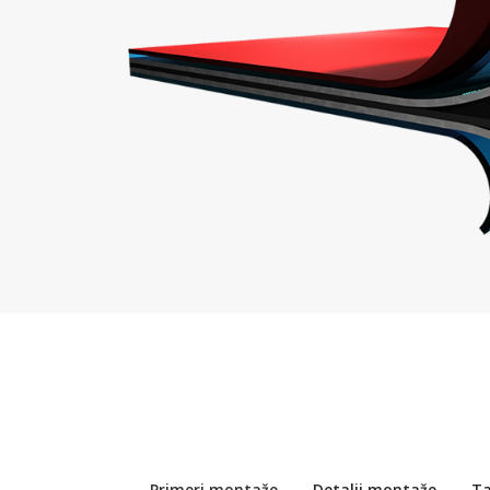
Primeri montaže
Detalji montaže
Ta