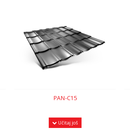
PAN-C15
Učitaj još