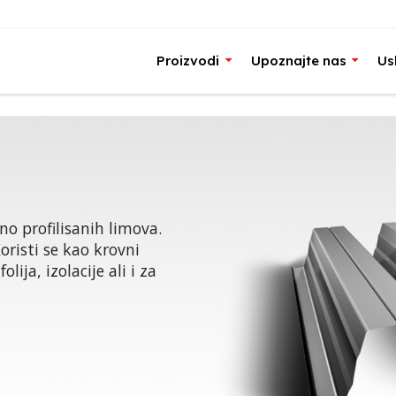
Proizvodi
Upoznajte nas
Us
zno profilisanih limova.
risti se kao krovni
ija, izolacije ali i za