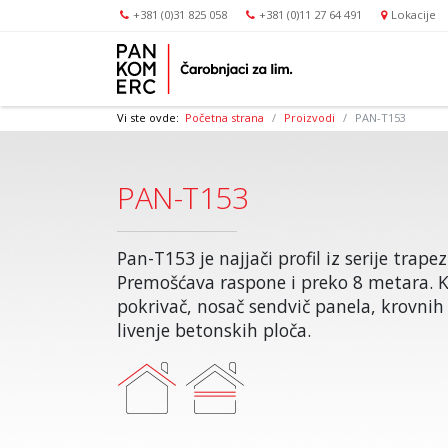
+381 (0)31 825 058
+381 (0)11 27 64 491
Lokacije
Vi ste ovde:
Početna strana
Proizvodi
PAN-T153
PAN-T153
Pan-T153 je najjači profil iz serije trape
Premošćava raspone i preko 8 metara. Ko
pokrivač, nosač sendvič panela, krovnih fol
livenje betonskih ploča.