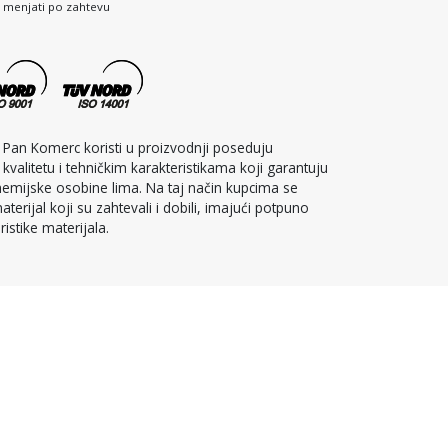
 menjati po zahtevu
je Pan Komerc koristi u proizvodnji poseduju
 kvalitetu i tehničkim karakteristikama koji garantuju
i hemijske osobine lima. Na taj način kupcima se
terijal koji su zahtevali i dobili, imajući potpuno
ristike materijala.