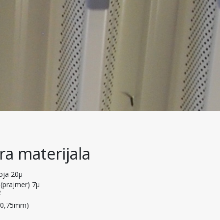
ra materijala
oja 20μ
(prajmer) 7μ
2
 (0,75mm)