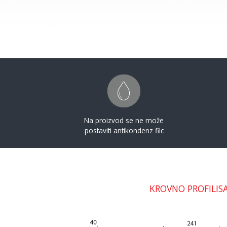
Na proizvod se ne može
postaviti antikondenz filc
KROVNO PROFILIS