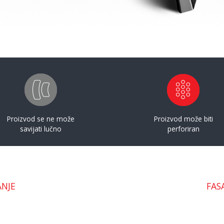
Proizvod se ne može
Proizvod može biti
savijati lučno
perforiran
ANJE
FAS