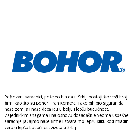
Poštovani saradnici, poželeo bih da u Srbiji postoji što veći broj
firmi kao što su Bohor i Pan Komerc. Tako bih bio siguran da
naša zemlja i naša deca idu u bolju i lepšu budućnost.
Zajedničkim snagama i na osnovu dosadašnje veoma uspešne
saradnje jačajmo naše firme i stvarajmo lepšu sliku kod mladih i
veru u lepšu budućnost života u Srbiji.