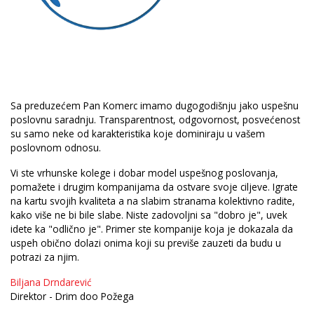
Sa preduzećem Pan Komerc imamo dugogodišnju jako uspešnu
poslovnu saradnju. Transparentnost, odgovornost, posvećenost
su samo neke od karakteristika koje dominiraju u vašem
poslovnom odnosu.
Vi ste vrhunske kolege i dobar model uspešnog poslovanja,
pomažete i drugim kompanijama da ostvare svoje ciljeve. Igrate
na kartu svojih kvaliteta a na slabim stranama kolektivno radite,
kako više ne bi bile slabe. Niste zadovoljni sa "dobro je", uvek
idete ka "odlično je". Primer ste kompanije koja je dokazala da
uspeh obično dolazi onima koji su previše zauzeti da budu u
potrazi za njim.
Biljana Drndarević
Direktor - Drim doo Požega