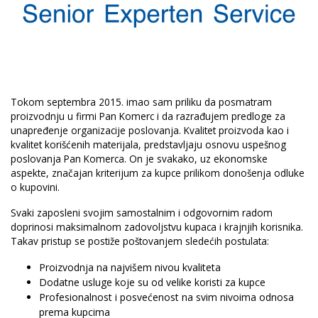
Tokom septembra 2015. imao sam priliku da posmatram
proizvodnju u firmi Pan Komerc i da razrađujem predloge za
unapređenje organizacije poslovanja. Kvalitet proizvoda kao i
kvalitet korišćenih materijala, predstavljaju osnovu uspešnog
poslovanja Pan Komerca. On je svakako, uz ekonomske
aspekte, značajan kriterijum za kupce prilikom donošenja odluke
o kupovini.
Svaki zaposleni svojim samostalnim i odgovornim radom
doprinosi maksimalnom zadovoljstvu kupaca i krajnjih korisnika.
Takav pristup se postiže poštovanjem sledećih postulata:
Proizvodnja na najvišem nivou kvaliteta
Dodatne usluge koje su od velike koristi za kupce
Profesionalnost i posvećenost na svim nivoima odnosa
prema kupcima