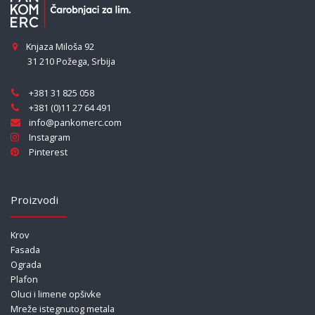
Knjaza Miloša 92
31 210 Požega
,
Srbija
+381 31 825 058
+381 (0)11 27 64 491
info@pankomerc.com
Instagram
Pinterest
Proizvodi
Krov
Fasada
Ograda
Plafon
Oluci i limene opšivke
Mreže istegnutog metala