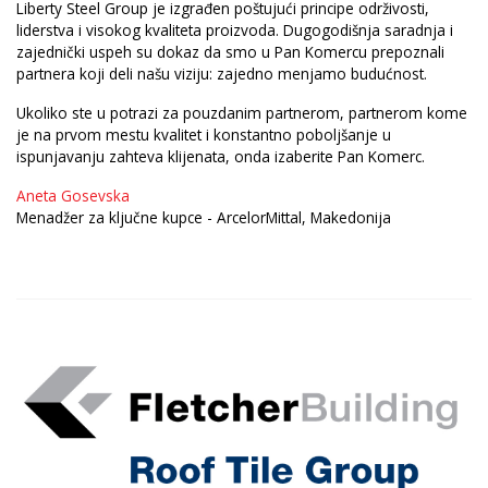
Liberty Steel Group je izgrađen poštujući principe održivosti,
liderstva i visokog kvaliteta proizvoda. Dugogodišnja saradnja i
zajednički uspeh su dokaz da smo u Pan Komercu prepoznali
partnera koji deli našu viziju: zajedno menjamo budućnost.
Ukoliko ste u potrazi za pouzdanim partnerom, partnerom kome
je na prvom mestu kvalitet i konstantno poboljšanje u
ispunjavanju zahteva klijenata, onda izaberite Pan Komerc.
Aneta Gosevska
Menadžer za ključne kupce - ArcelorMittal, Makedonija