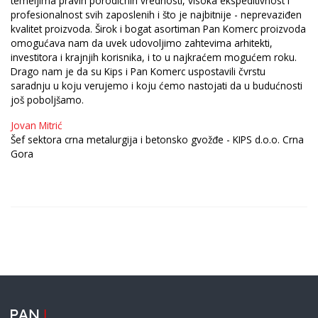
temeljima pravih porodičnih vrednosti, visoka ekspeditivnost i
profesionalnost svih zaposlenih i što je najbitnije - neprevaziđen
kvalitet proizvoda. Širok i bogat asortiman Pan Komerc proizvoda
omogućava nam da uvek udovoljimo zahtevima arhitekti,
investitora i krajnjih korisnika, i to u najkraćem mogućem roku.
Drago nam je da su Kips i Pan Komerc uspostavili čvrstu
saradnju u koju verujemo i koju ćemo nastojati da u budućnosti
još poboljšamo.
Jovan Mitrić
Šef sektora crna metalurgija i betonsko gvožđe - KIPS d.o.o. Crna
Gora