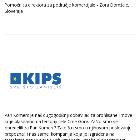
Pomoćnica direktora za područje komercijale - Zora Domžale,
Slovenija
Pan Komerc je naš dugogodišnji dobavljač za profilisane limove
koje plasiramo na teritoriji cele Crne Gore. Zašto smo se
opredelili za Pan Komerc? Zato što smo u njihovom poslovanju
prepoznali i nas same: kompanija koja je izgrađena na