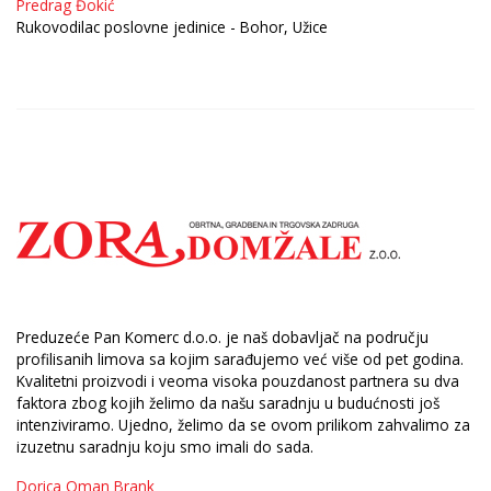
Predrag Đokić
Rukovodilac poslovne jedinice - Bohor, Užice
Preduzeće Pan Komerc d.o.o. je naš dobavljač na području
profilisanih limova sa kojim sarađujemo već više od pet godina.
Kvalitetni proizvodi i veoma visoka pouzdanost partnera su dva
faktora zbog kojih želimo da našu saradnju u budućnosti još
intenziviramo. Ujedno, želimo da se ovom prilikom zahvalimo za
izuzetnu saradnju koju smo imali do sada.
Dorica Oman Brank