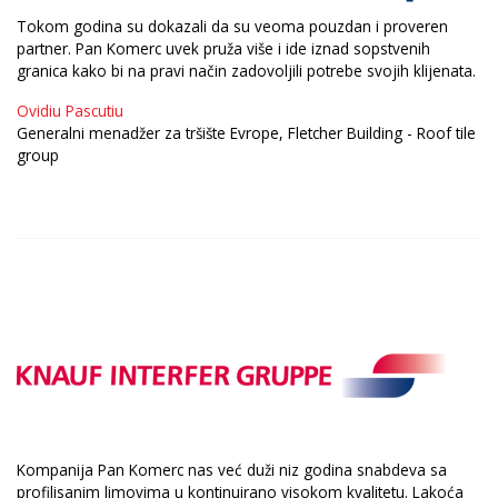
Tokom godina su dokazali da su veoma pouzdan i proveren
partner. Pan Komerc uvek pruža više i ide iznad sopstvenih
granica kako bi na pravi način zadovoljili potrebe svojih klijenata.
Ovidiu Pascutiu
Generalni menadžer za tršište Evrope, Fletcher Building - Roof tile
group
Kompanija Pan Komerc nas već duži niz godina snabdeva sa
profilisanim limovima u kontinuirano visokom kvalitetu. Lakoća