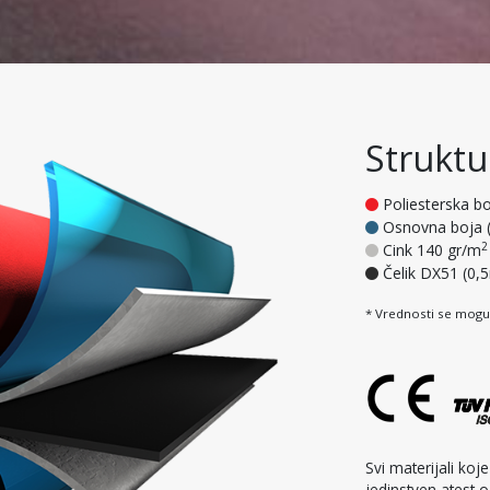
Struktu
Poliesterska b
Osnovna boja (
2
Cink 140 gr/m
Čelik DX51 (0
* Vrednosti se mogu
Svi materijali ko
jedinstven atest o