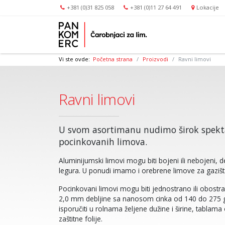
+381 (0)31 825 058
+381 (0)11 27 64 491
Lokacije
Vi ste ovde:
Početna strana
Proizvodi
Ravni limovi
Ravni limovi
U svom asortimanu nudimo širok spekt
pocinkovanih limova.
Aluminijumski limovi mogu biti bojeni ili nebojeni, d
legura. U ponudi imamo i orebrene limove za gaziš
Pocinkovani limovi mogu biti jednostrano ili obostr
2,0 mm debljine sa nanosom cinka od 140 do 275 
isporučiti u rolnama željene dužine i širine, tablama 
zaštitne folije.