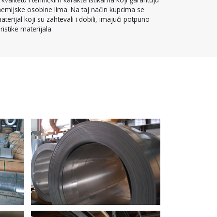
i hemijske osobine lima. Na taj način kupcima se
terijal koji su zahtevali i dobili, imajući potpuno
ristike materijala.