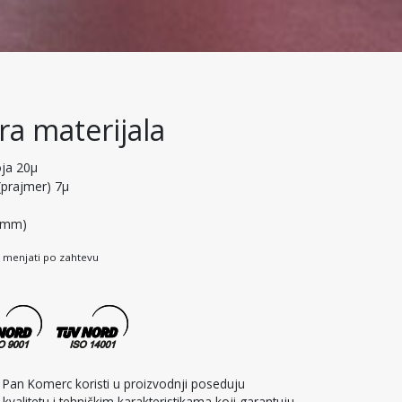
ra materijala
oja 20μ
prajmer) 7μ
,5mm)
 menjati po zahtevu
je Pan Komerc koristi u proizvodnji poseduju
 kvalitetu i tehničkim karakteristikama koji garantuju