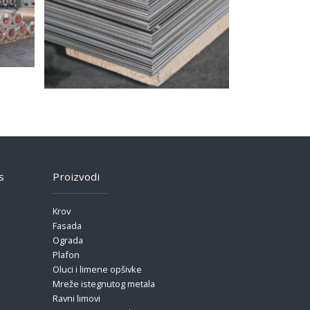
s
Proizvodi
Krov
Fasada
Ograda
Plafon
Oluci i limene opšivke
Mreže istegnutog metala
Ravni limovi