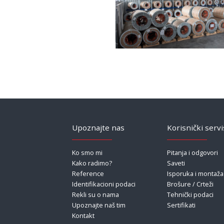
Upoznajte nas
Korisnički servi
Ko smo mi
Pitanja i odgovori
Kako radimo?
Saveti
Reference
Isporuka i montaža
Identifikacioni podaci
Brošure / Crteži
Rekli su o nama
Tehnički podaci
Upoznajte naš tim
Sertifikati
Kontakt