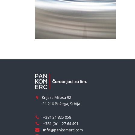
Knjaza Miloša 92
31 210 Požega
,
Srbija
+381 31 825 058
+381 (0)11 27 64 491
info@pankomerc.com