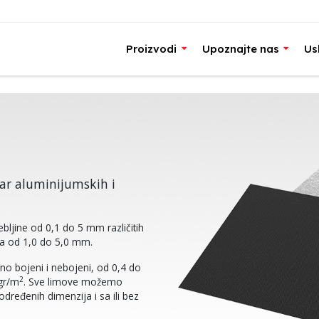
Proizvodi
Upoznajte nas
Us
ar aluminijumskih i
ebljine od 0,1 do 5 mm različitih
ta od 1,0 do 5,0 mm.
ano bojeni i nebojeni, od 0,4 do
2
gr/m
. Sve limove možemo
određenih dimenzija i sa ili bez