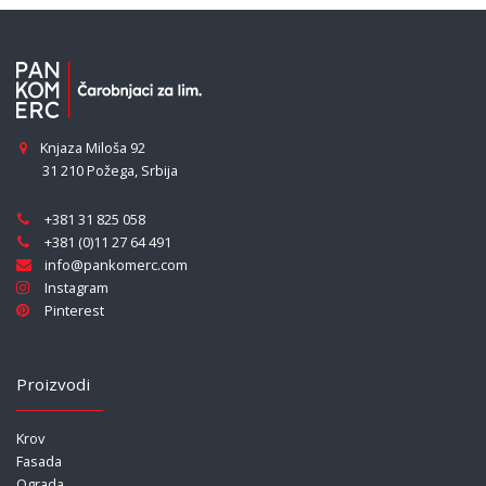
Knjaza Miloša 92
31 210 Požega
,
Srbija
+381 31 825 058
+381 (0)11 27 64 491
info@pankomerc.com
Instagram
Pinterest
Proizvodi
Krov
Fasada
Ograda