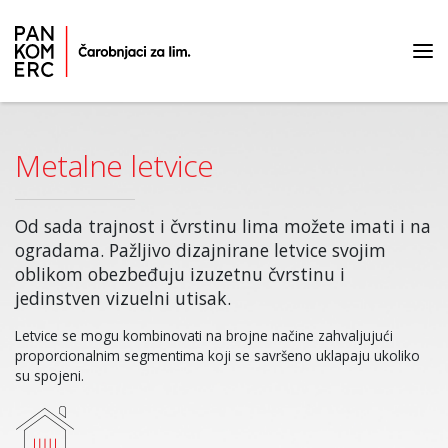
Početna strana
Proizvodi
Metalne letvice
Metalne letvice
Od sada trajnost i čvrstinu lima možete imati i na
ogradama. Pažljivo dizajnirane letvice svojim
oblikom obezbeđuju izuzetnu čvrstinu i
jedinstven vizuelni utisak.
Letvice se mogu kombinovati na brojne načine zahvaljujući
proporcionalnim segmentima koji se savršeno uklapaju ukoliko
su spojeni.