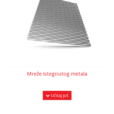
Mreže istegnutog metala
Učitaj još