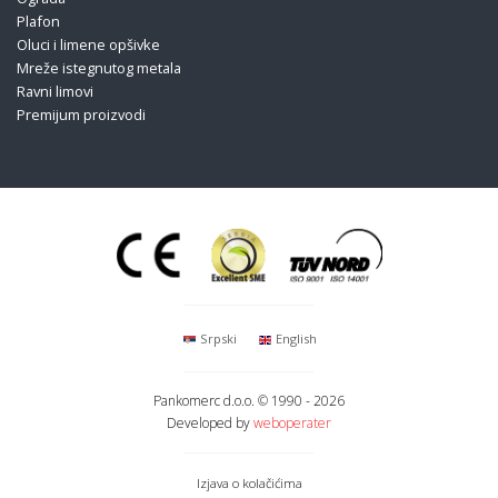
Plafon
Oluci i limene opšivke
Mreže istegnutog metala
Ravni limovi
Premijum proizvodi
Srpski
English
Pankomerc d.o.o.
© 1990 - 2026
Developed by
weboperater
Izjava o kolačićima