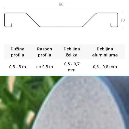
Dužina
Raspon
Debljina
Debljina
profila
profila
čelika
aluminijuma
0,5 - 0,7
0,5 - 5 m
do 0,5 m
0,6 - 0,8 mm
mm