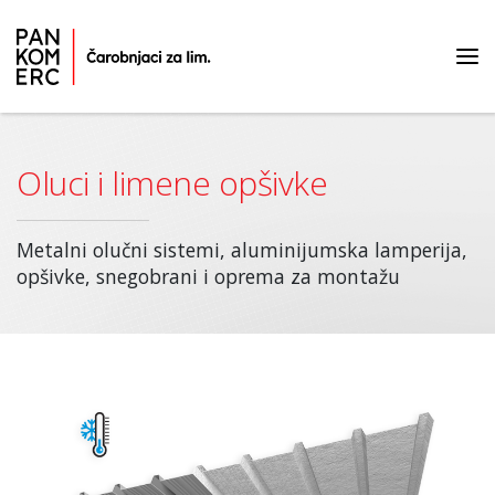
Početna strana
Proizvodi
Oluci i limene opšivke
Oluci i limene opšivke
Metalni olučni sistemi, aluminijumska lamperija,
opšivke, snegobrani i oprema za montažu