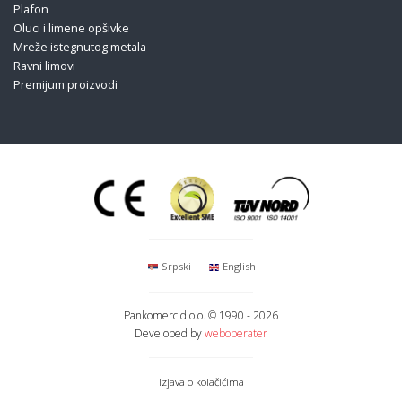
Plafon
Oluci i limene opšivke
Mreže istegnutog metala
Ravni limovi
Premijum proizvodi
Srpski
English
Pankomerc d.o.o.
© 1990 - 2026
Developed by
weboperater
Izjava o kolačićima